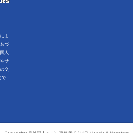
流によ
で名づ
外国人
化やサ
済の交
的で