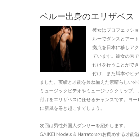
ペルー出身のエリザベス
彼女はプロフェッショ
ルーでダンスとアート
拠点を日本に移しアク
ています。彼女の秀で
付けを行うことができ
付け、また脚本やビデ
ました。実績と才能を兼ね備えた素晴らしい外
ミュージックビデオやミュージッククリップ、
付けをエリザベスに任せるチャンスです。ヨー
に新風を巻き起こすでしょう。
次回は男性外国人ダンサーを紹介します。
GAIKEI Models & Narratorsのお