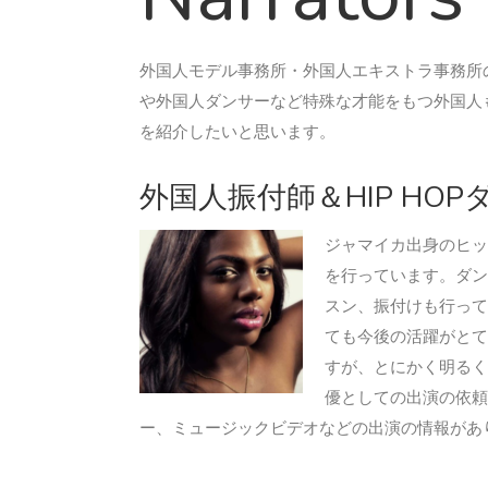
外国人モデル事務所・外国人エキストラ事務所のGAIKE
や外国人ダンサーなど特殊な才能をもつ外国人
を紹介したいと思います。
外国人振付師＆HIP HOP
ジャマイカ出身のヒッ
を行っています。ダン
スン、振付けも行って
ても今後の活躍がとて
すが、とにかく明るく
優としての出演の依頼
ー、ミュージックビデオなどの出演の情報があ