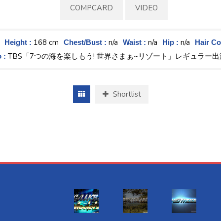
COMPCARD
VIDEO
168 cm
n/a
n/a
n/a
Height :
Chest/Bust :
Waist :
Hip :
Hair Co
TBS「7つの海を楽しもう! 世界さまぁ~リゾート」レギュラー出
o :
Shortlist