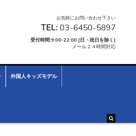
お気軽にお問い合わせ下さい
TEL:
03-6450-5897
受付時間:9:00-22:00 [日・祝日を除く]
メール２４時間対応
ン
外国人キッズモデル