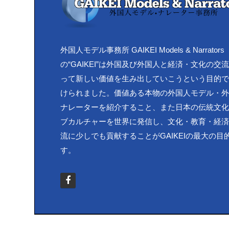
外国人モデル事務所 GAIKEI Models & Narrators
の“GAIKEI”は外国及び外国人と経済・文化の交
って新しい価値を生み出していこうという目的
けられました。価値ある本物の外国人モデル・
ナレーターを紹介すること、また日本の伝統文
ブカルチャーを世界に発信し、文化・教育・経
流に少しでも貢献することがGAIKEIの最大の目
す。