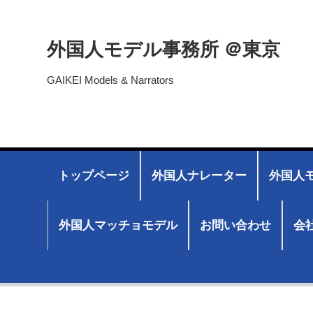
外国人モデル事務所 ＠東京
GAIKEI Models & Narrators
トップページ
外国人ナレーター
外国人モ
外国人マッチョモデル
お問い合わせ
会