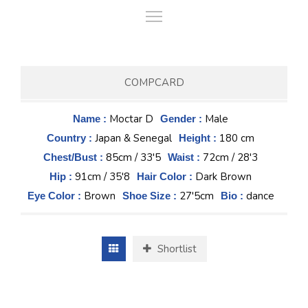
COMPCARD
Moctar D
Male
Name :
Gender :
Japan & Senegal
180 cm
Country :
Height :
85cm / 33'5
72cm / 28'3
Chest/Bust :
Waist :
91cm / 35'8
Dark Brown
Hip :
Hair Color :
Brown
27'5cm
dance
Eye Color :
Shoe Size :
Bio :
Shortlist