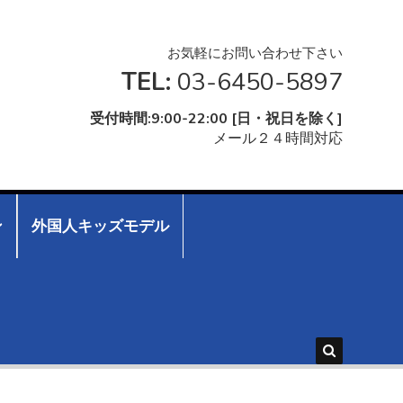
お気軽にお問い合わせ下さい
TEL:
03-6450-5897
受付時間:9:00-22:00 [日・祝日を除く]
メール２４時間対応
ン
外国人キッズモデル