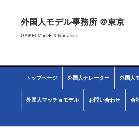
外国人モデル事務所 ＠東京
GAIKEI Models & Narrators
トップページ
外国人ナレーター
外国人モ
外国人マッチョモデル
お問い合わせ
会