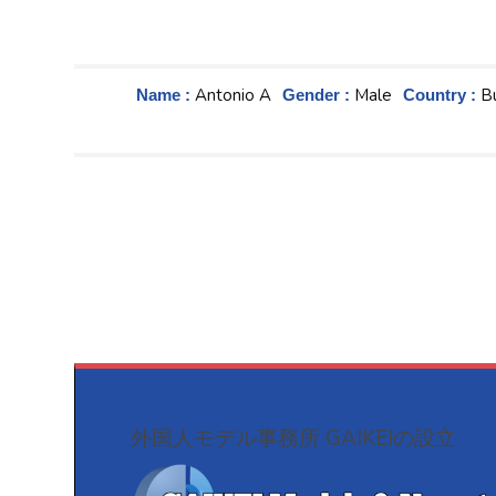
Antonio A
Male
Bu
Name :
Gender :
Country :
外国人モデル事務所 GAIKEIの設立