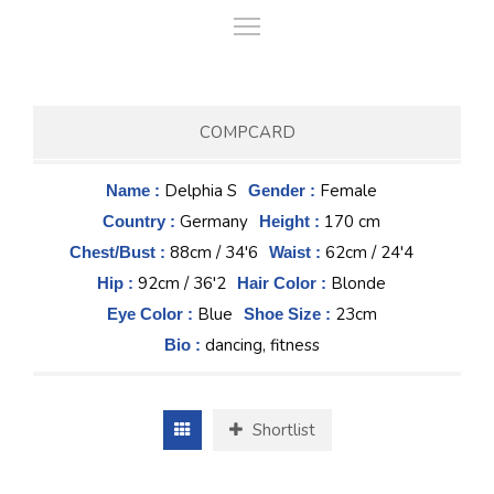
COMPCARD
Delphia S
Female
Name :
Gender :
Germany
170 cm
Country :
Height :
88cm / 34'6
62cm / 24'4
Chest/Bust :
Waist :
92cm / 36'2
Blonde
Hip :
Hair Color :
Blue
23cm
Eye Color :
Shoe Size :
dancing, fitness
Bio :
Shortlist