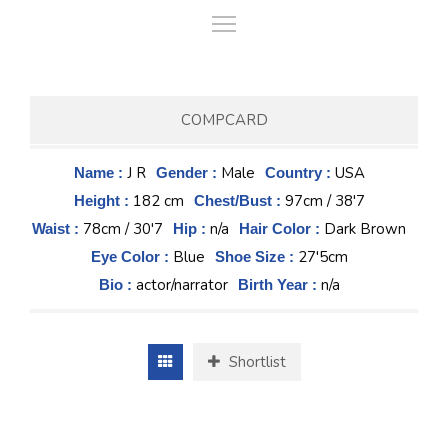
COMPCARD
J R
Male
USA
Name :
Gender :
Country :
182 cm
97cm / 38'7
Height :
Chest/Bust :
78cm / 30'7
n/a
Dark Brown
Waist :
Hip :
Hair Color :
Blue
27'5cm
Eye Color :
Shoe Size :
actor/narrator
n/a
Bio :
Birth Year :
Shortlist