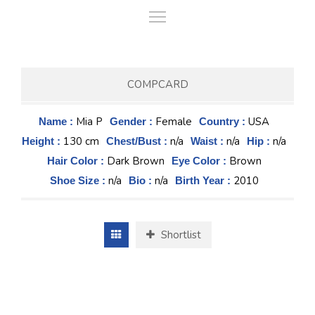
COMPCARD
Mia P
Female
USA
Name :
Gender :
Country :
130 cm
n/a
n/a
n/a
Height :
Chest/Bust :
Waist :
Hip :
Dark Brown
Brown
Hair Color :
Eye Color :
n/a
n/a
2010
Shoe Size :
Bio :
Birth Year :
Shortlist