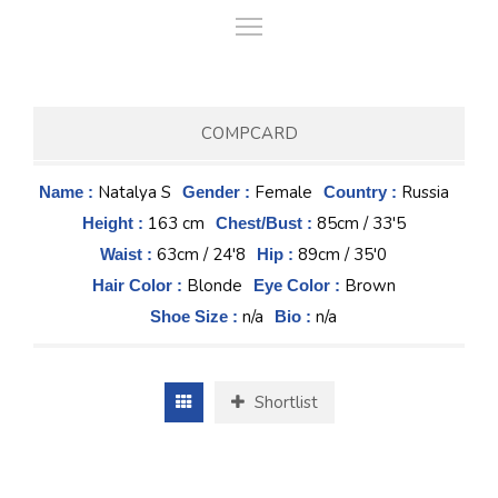
COMPCARD
Natalya S
Female
Russia
Name :
Gender :
Country :
163 cm
85cm / 33'5
Height :
Chest/Bust :
63cm / 24'8
89cm / 35'0
Waist :
Hip :
Blonde
Brown
Hair Color :
Eye Color :
n/a
n/a
Shoe Size :
Bio :
Shortlist