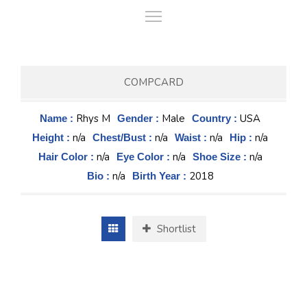
COMPCARD
Rhys M
Male
USA
Name :
Gender :
Country :
n/a
n/a
n/a
n/a
Height :
Chest/Bust :
Waist :
Hip :
n/a
n/a
n/a
Hair Color :
Eye Color :
Shoe Size :
n/a
2018
Bio :
Birth Year :
Shortlist