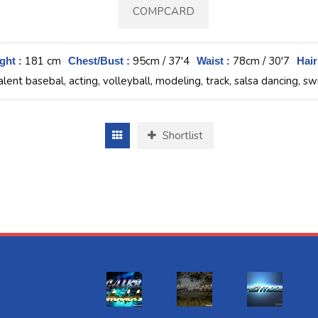
COMPCARD
181 cm
95cm / 37'4
78cm / 30'7
ght :
Chest/Bust :
Waist :
Hair
lent basebal, acting, volleyball, modeling, track, salsa dancing, 
Shortlist