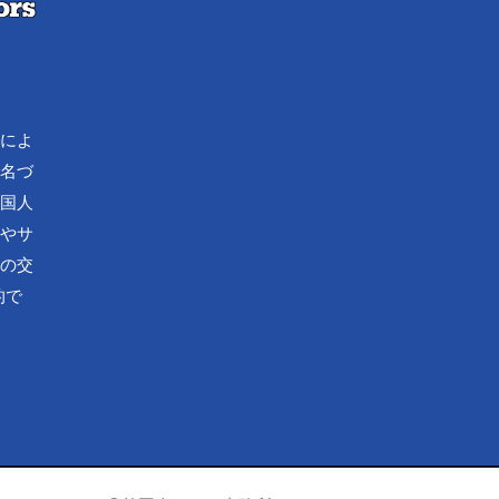
流によ
で名づ
外国人
化やサ
済の交
的で