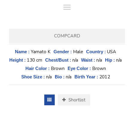
COMPCARD
Yamato K
Male
USA
Name :
Gender :
Country :
130 cm
n/a
n/a
n/a
Height :
Chest/Bust :
Waist :
Hip :
Brown
Brown
Hair Color :
Eye Color :
n/a
n/a
2012
Shoe Size :
Bio :
Birth Year :
Shortlist