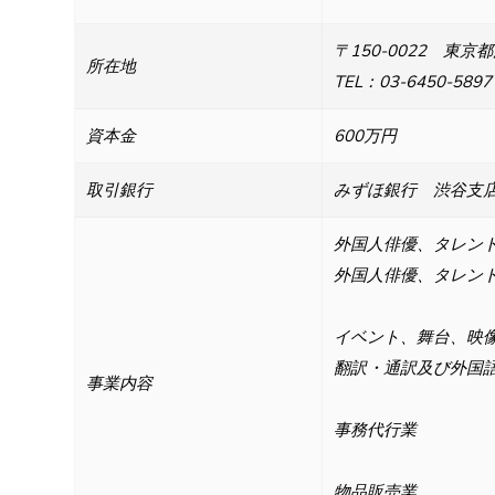
〒150-0022 東京都渋
所在地
TEL：03-6450-5897
資本金
600万円
取引銀行
みずほ銀行 渋谷支
外国人俳優、タレン
外国人俳優、タレン
イベント、舞台、映
翻訳・通訳及び外国
事業内容
事務代行業
物品販売業