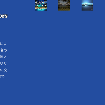
流によ
で名づ
外国人
化やサ
済の交
的で