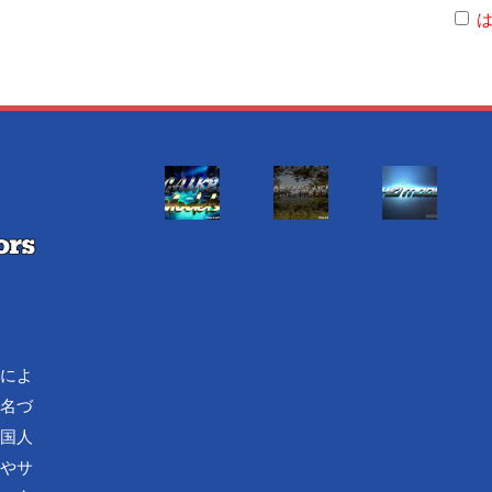
流によ
で名づ
外国人
化やサ