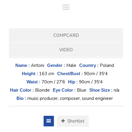
COMPCARD
VIDEO
Antoni
Male
Poland
Name :
Gender :
Country :
163 cm
90cm / 35'4
Height :
Chest/Bust :
70cm / 27'6
90cm / 35'4
Waist :
Hip :
Blonde
Blue
n/a
Hair Color :
Eye Color :
Shoe Size :
music producer, composer, sound engineer
Bio :
Shortlist