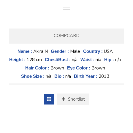
COMPCARD
Akira N
Male
USA
Name :
Gender :
Country :
128 cm
n/a
n/a
n/a
Height :
Chest/Bust :
Waist :
Hip :
Brown
Brown
Hair Color :
Eye Color :
n/a
n/a
2013
Shoe Size :
Bio :
Birth Year :
Shortlist