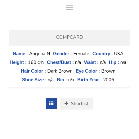
COMPCARD
Angelia N
Female
USA
Name :
Gender :
Country :
160 cm
n/a
n/a
n/a
Height :
Chest/Bust :
Waist :
Hip :
Dark Brown
Brown
Hair Color :
Eye Color :
n/a
n/a
2006
Shoe Size :
Bio :
Birth Year :
Shortlist