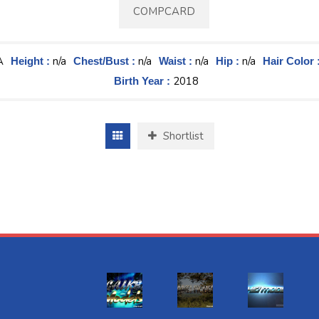
COMPCARD
A
n/a
n/a
n/a
n/a
Height :
Chest/Bust :
Waist :
Hip :
Hair Color 
2018
Birth Year :
Shortlist