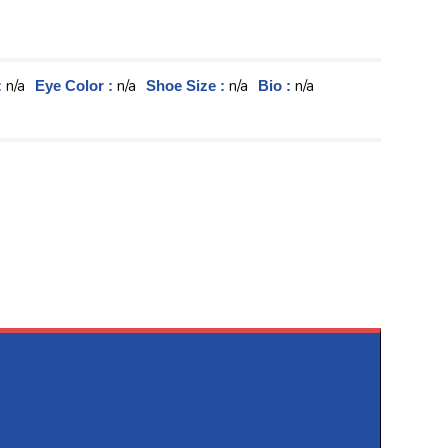
n/a
n/a
n/a
n/a
:
Eye Color :
Shoe Size :
Bio :