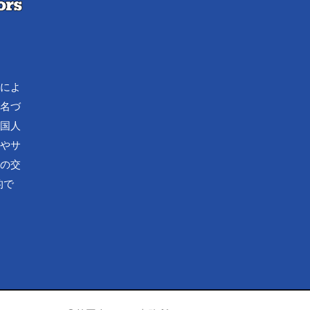
流によ
で名づ
外国人
化やサ
済の交
的で