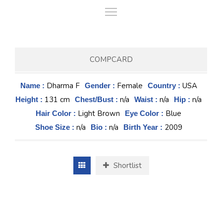
COMPCARD
Dharma F
Female
USA
Name :
Gender :
Country :
131 cm
n/a
n/a
n/a
Height :
Chest/Bust :
Waist :
Hip :
Light Brown
Blue
Hair Color :
Eye Color :
n/a
n/a
2009
Shoe Size :
Bio :
Birth Year :
Shortlist