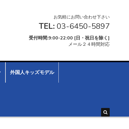
お気軽にお問い合わせ下さい
TEL:
03-6450-5897
受付時間:9:00-22:00 [日・祝日を除く]
メール２４時間対応
ン
外国人キッズモデル