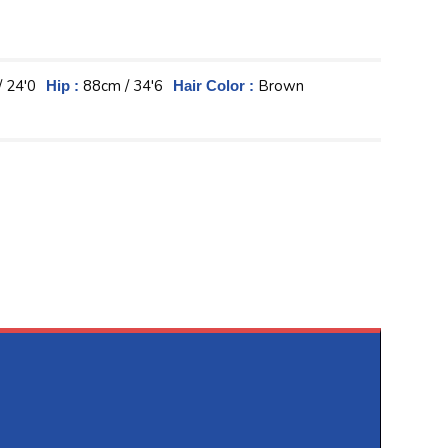
 24'0
88cm / 34'6
Brown
Hip :
Hair Color :