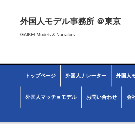
外国人モデル事務所 ＠東京
GAIKEI Models & Narrators
トップページ
外国人ナレーター
外国人モ
外国人マッチョモデル
お問い合わせ
会