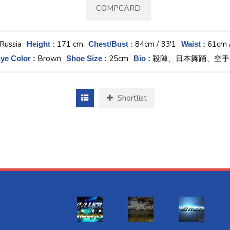
COMPCARD
Russia
171 cm
84cm / 33'1
61cm /
Height :
Chest/Bust :
Waist :
Brown
25cm
殺陣、日本舞踊、空手
ye Color :
Shoe Size :
Bio :
Shortlist