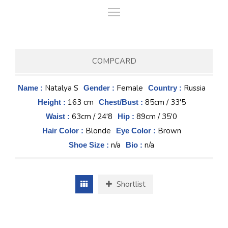
COMPCARD
Natalya S
Female
Russia
Name :
Gender :
Country :
163 cm
85cm / 33'5
Height :
Chest/Bust :
63cm / 24'8
89cm / 35'0
Waist :
Hip :
Blonde
Brown
Hair Color :
Eye Color :
n/a
n/a
Shoe Size :
Bio :
Shortlist