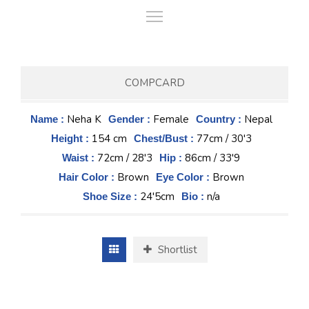
COMPCARD
Neha K
Female
Nepal
Name :
Gender :
Country :
154 cm
77cm / 30'3
Height :
Chest/Bust :
72cm / 28'3
86cm / 33'9
Waist :
Hip :
Brown
Brown
Hair Color :
Eye Color :
24'5cm
n/a
Shoe Size :
Bio :
Shortlist