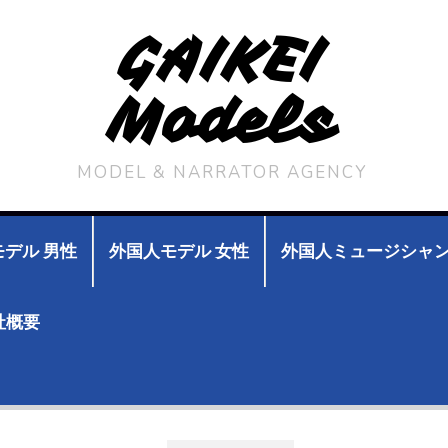
GAIKEI
Models
MODEL & NARRATOR AGENCY
デル 男性
外国人モデル 女性
外国人ミュージシャ
社概要