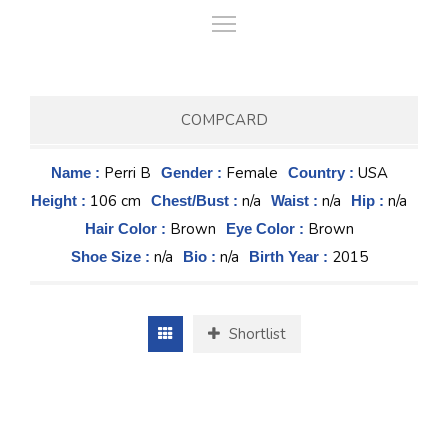
COMPCARD
Perri B
Female
USA
Name :
Gender :
Country :
106 cm
n/a
n/a
n/a
Height :
Chest/Bust :
Waist :
Hip :
Brown
Brown
Hair Color :
Eye Color :
n/a
n/a
2015
Shoe Size :
Bio :
Birth Year :
Shortlist