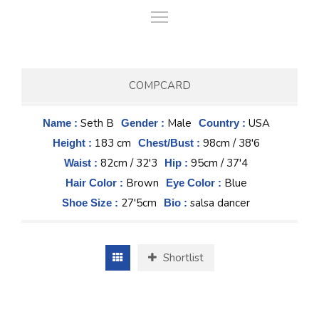
COMPCARD
Seth B
Male
USA
Name :
Gender :
Country :
183 cm
98cm / 38'6
Height :
Chest/Bust :
82cm / 32'3
95cm / 37'4
Waist :
Hip :
Brown
Blue
Hair Color :
Eye Color :
27'5cm
salsa dancer
Shoe Size :
Bio :
Shortlist